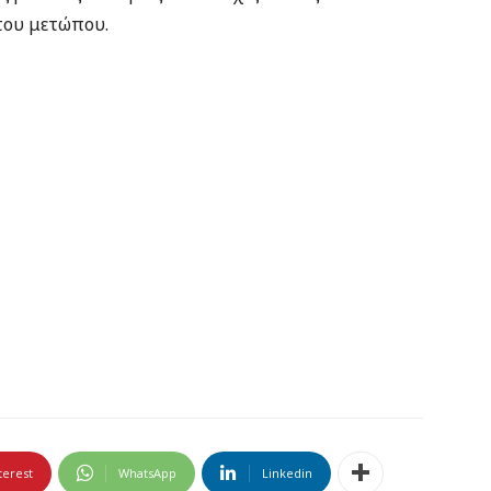
 του μετώπου.
terest
WhatsApp
Linkedin