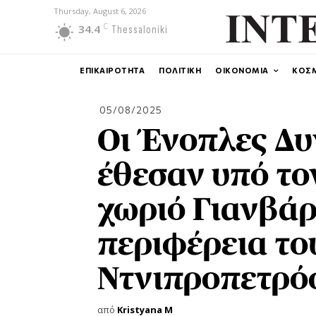
Thursday, August 6, 2026
C
34.4
Thessaloniki
ΕΠΙΚΑΙΡΟΤΗΤΑ
ΠΟΛΙΤΙΚΗ
ΟΙΚΟΝΟΜΙΑ
ΚΟΣ
05/08/2025
Οι Ένοπλες Δυ
έθεσαν υπό το
χωριό Γιανβάρ
περιφέρεια το
Ντνιπροπετρ
από
Kristyana M