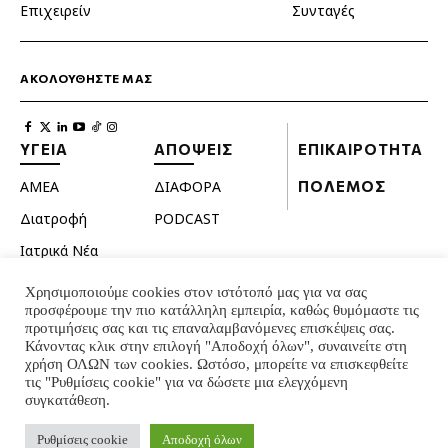
Επιχειρείν
Συνταγές
ΑΚΟΛΟΥΘΗΣΤΕ ΜΑΣ
ΥΓΕΙΑ
ΑΠΟΨΕΙΣ
ΕΠΙΚΑΙΡΟΤΗΤΑ
ΑΜΕΑ
ΔΙΑΦΟΡΑ
ΠΟΛΕΜΟΣ
Διατροφή
PODCAST
Ιατρικά Νέα
Κατοικίδια
Χρησιμοποιούμε cookies στον ιστότοπό μας για να σας
προσφέρουμε την πιο κατάλληλη εμπειρία, καθώς θυμόμαστε τις
Ομορφιά
προτιμήσεις σας και τις επαναλαμβανόμενες επισκέψεις σας.
Σεξουαλική ζωή
Κάνοντας κλικ στην επιλογή "Αποδοχή όλων", συναινείτε στη
χρήση ΟΛΩΝ των cookies. Ωστόσο, μπορείτε να επισκεφθείτε
Ψυχολογία
τις "Ρυθμίσεις cookie" για να δώσετε μια ελεγχόμενη
συγκατάθεση.
© INTERNATIONAL INFO 2024 - ALL RIGHTS RESERVED
Ρυθμίσεις cookie
Αποδοχή όλων