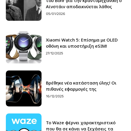
του Bohr για την κβαντομηχανική ο
Αϊνστάιν αποδεικνύεται λάθος
05/01/2026
Xiaomi Watch 5: Επίσημα με OLED
οθόνη και υποστήριξη eSIM!
27/12/2025
Βρέθηκε νέα κατάσταση ύλης! Οι
πιθανές εφαρμογές της
16/12/2025
Το Waze φέρνει χαρακτηριστικό
που θα σε κάνει να ξεχάσεις τα