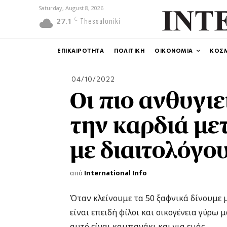
Saturday, August 8, 2026
C
27.1
Thessaloniki
ΕΠΙΚΑΙΡΟΤΗΤΑ
ΠΟΛΙΤΙΚΗ
ΟΙΚΟΝΟΜΙΑ
ΚΟΣ
04/10/2022
Οι πιο ανθυγιε
την καρδιά με
με διαιτολόγο
από
International Info
Όταν κλείνουμε τα 50 ξαφνικά δίνουμε 
είναι επειδή φίλοι και οικογένεια γύρω
αυτό είναι καμπανάκι και για εμάς.