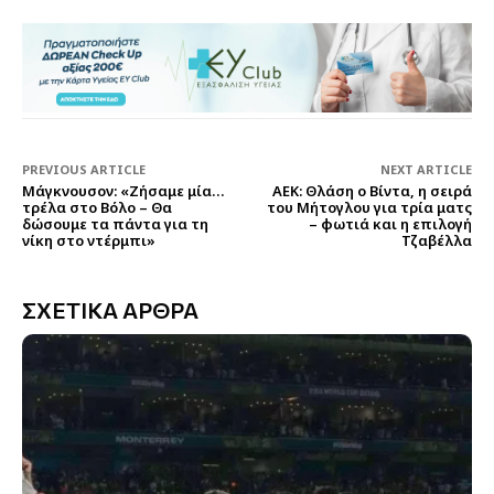
PREVIOUS ARTICLE
NEXT ARTICLE
Μάγκνουσον: «Ζήσαμε μία…
ΑΕΚ: Θλάση ο Βίντα, η σειρά
τρέλα στο Βόλο – Θα
του Μήτογλου για τρία ματς
δώσουμε τα πάντα για τη
– φωτιά και η επιλογή
νίκη στο ντέρμπι»
Τζαβέλλα
ΣΧΕΤΙΚΑ ΑΡΘΡΑ