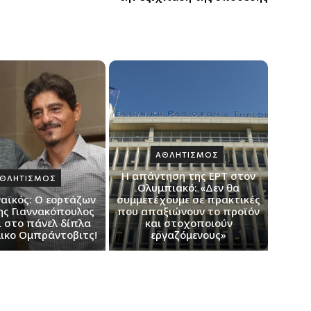
ΑΘΛΗΤΙΣΜΟΣ
Η απάντηση της ΕΡΤ στον
ΘΛΗΤΙΣΜΟΣ
Ολυμπιακό: «Δεν θα
αϊκός: Ο εορτάζων
συμμετέχουμε σε πρακτικές
ς Γιαννακόπουλος
που απαξιώνουν το προϊόν
ι στο πάνελ δίπλα
και στοχοποιούν
λικο Ομπράντοβιτς!
εργαζόμενους»