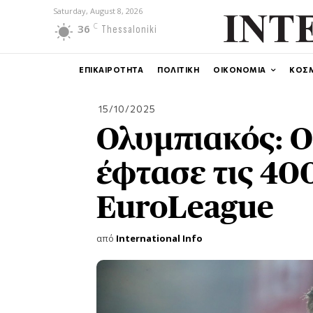
Saturday, August 8, 2026
C
36
Thessaloniki
ΕΠΙΚΑΙΡΟΤΗΤΑ
ΠΟΛΙΤΙΚΗ
ΟΙΚΟΝΟΜΙΑ
ΚΟΣ
15/10/2025
Ολυμπιακός: 
έφτασε τις 40
EuroLeague
από
International Info