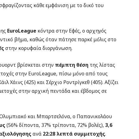
σφραγίζοντας κάθε εμφάνιση με το δικό του
της
EuroLeague
κόντρα στην Εφές, ο αρχηγός
ντικό βήμα, καθώς όταν πάτησε παρκέ μόλις στο
ές
στην κορυφαία διοργάνωση.
γουορντ βρίσκεται στην
πέμπτη θέση
της λίστας
ετοχές στην EuroLeague, πίσω μόνο από τους
άιλ Χάινς (425) και Σέρχιο Ροντρίγκεθ (405). Αξίζει
μμετοχές στην αρχική πεντάδα και έβδομος σε
 Ολυμπιακό και Μπαρτσελόνα, ο Παπανικολάου
υς
(56% δίποντα, 37% τρίποντα, 72% βολές),
3,6
 αξιολόγησης
ανά
22:28 λεπτά συμμετοχής
.