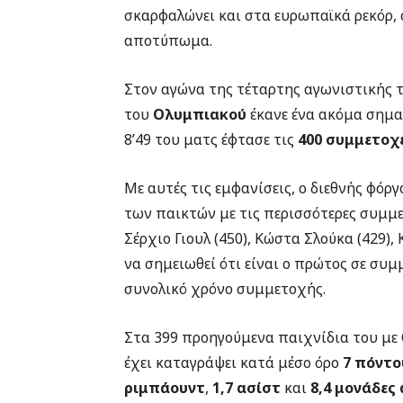
σκαρφαλώνει και στα ευρωπαϊκά ρεκόρ, 
αποτύπωμα.
Στον αγώνα της τέταρτης αγωνιστικής 
του
Ολυμπιακού
έκανε ένα ακόμα σημα
8’49 του ματς έφτασε τις
400 συμμετοχ
Με αυτές τις εμφανίσεις, ο διεθνής φόρ
των παικτών με τις περισσότερες συμμ
Σέρχιο Γιουλ (450), Κώστα Σλούκα (429), Κ
να σημειωθεί ότι είναι ο πρώτος σε συ
συνολικό χρόνο συμμετοχής.
Στα 399 προηγούμενα παιχνίδια του με
έχει καταγράψει κατά μέσο όρο
7 πόντο
ριμπάουντ
,
1,7 ασίστ
και
8,4 μονάδες