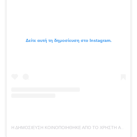
Δείτε αυτή τη δημοσίευση στο Instagram.
Η ΔΗΜΟΣΙΕΥΣΗ ΚΟΙΝΟΠΟΙΗΘΗΚΕ ΑΠΟ ΤΟ ΧΡΗΣΤΗ ANTIGONIDRISBIOTI OLY (@ADIGONI.DRISBIOTI)