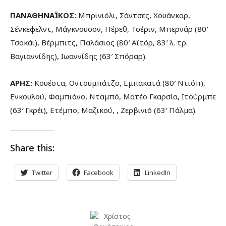
ΠΑΝΑΘΗΝΑΪΚΟΣ:
Μπρινιόλι, Σάντσες, Χουάνκαρ,
Σένκεφελντ, Μάγκνουσον, Πέρεθ, Τσέριν, Μπερνάρ (80′
Τσοκάι), Βέρμπιτς, Παλάσιος (80′ Αϊτόρ, 83′ λ. τρ.
Βαγιαννίδης), Ιωαννίδης (63′ Σπόραρ).
ΑΡΗΣ:
Κουέστα, Οντουμπάτζο, Εμπακατά (80′ Ντιόπ),
Ενκουλού, Φαμπιάνο, Νταμπό, Ματέο Γκαρσία, Ιτούρμπε
(63′ Γκρέι), Ετέμπο, Μαζικού, , Ζερβινιό (63′ Πάλμα).
Share this:
Twitter
Facebook
LinkedIn