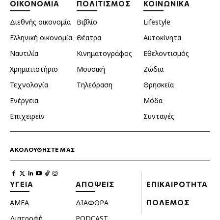
ΟΙΚΟΝΟΜΙΑ
ΠΟΛΙΤΙΣΜΟΣ
ΚΟΙΝΩΝΙΚΑ
Διεθνής οικονομία
Βιβλίο
Lifestyle
Ελληνική οικονομία
Θέατρα
Αυτοκίνητα
Ναυτιλία
Κινηματογράφος
Εθελοντισμός
Χρηματιστήριο
Μουσική
Ζώδια
Τεχνολογία
Τηλεόραση
Θρησκεία
Ενέργεια
Μόδα
Επιχειρείν
Συνταγές
ΑΚΟΛΟΥΘΗΣΤΕ ΜΑΣ
ΥΓΕΙΑ
ΑΠΟΨΕΙΣ
ΕΠΙΚΑΙΡΟΤΗΤΑ
ΑΜΕΑ
ΔΙΑΦΟΡΑ
ΠΟΛΕΜΟΣ
Διατροφή
PODCAST