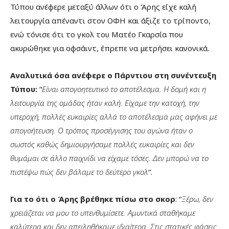
Τύπου ανέφερε μεταξύ άλλων ότι ο Άρης είχε καλή
λειτουργία απέναντι στον ΟΦΗ και άξιζε το τρίποντο,
ενώ τόνισε ότι το γκολ του Ματέο Γκαρσία που
ακυρώθηκε για οφσάιντ, έπρεπε να μετρήσει κανονικά.
Αναλυτικά όσα ανέφερε ο Πάρντιου στη συνέντευξη
Τύπου:
“
Είναι απογοητευτικό το αποτέλεσμα. Η δομή και η
λειτουργία της ομάδας ήταν καλή. Είχαμε την κατοχή, την
υπεροχή, πολλές ευκαιρίες αλλά το αποτέλεσμα μας αφήνει με
απογοήτευση. Ο τρόπος προσέγγισης του αγώνα ήταν ο
σωστός καθώς δημιουργήσαμε πολλές ευκαιρίες και δεν
θυμάμαι σε άλλο παιχνίδι να είχαμε τόσες. Δεν μπορώ να το
πιστέψω πώς δεν βάλαμε το δεύτερο γκολ
“.
Για το ότι ο Άρης βρέθηκε πίσω στο σκορ
: “
Ξέρω, δεν
χρειάζεται να μου το υπενθυμίσετε. Αμυντικά σταθήκαμε
καλύτερα και δεν απειληθήκαμε ιδιαίτερα. Στις στατικές φάσεις