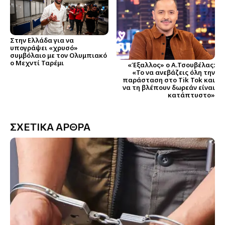
Στην Ελλάδα για να
υπογράψει «χρυσό»
συμβόλαιο με τον Ολυμπιακό
ο Μεχντί Ταρέμι
«Έξαλλος» ο Α.Τσουβέλας:
«Το να ανεβάζεις όλη την
παράσταση στο Tik Tok και
να τη βλέπουν δωρεάν είναι
κατάπτυστο»
ΣΧΕΤΙΚΑ ΑΡΘΡΑ