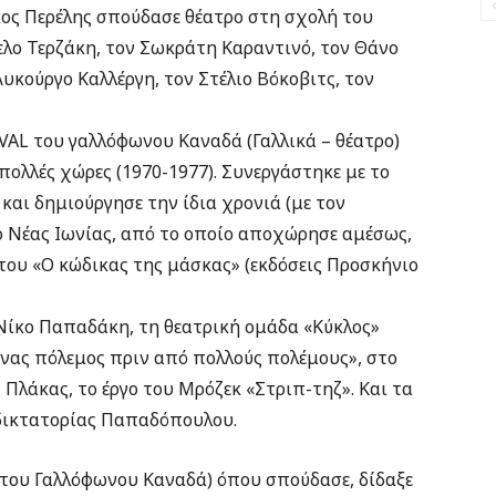
κος Περέλης σπούδασε θέατρο στη σχολή του
ελο Τερζάκη, τον Σωκράτη Καραντινό, τον Θάνο
υκούργο Καλλέργη, τον Στέλιο Βόκοβιτς, τον
VAL του γαλλόφωνου Καναδά (Γαλλικά – θέατρο)
πολλές χώρες (1970-1977). Συνεργάστηκε με το
και δημιούργησε την ίδια χρονιά (με τον
ο Νέας Ιωνίας, από το οποίο αποχώρησε αμέσως,
 του «Ο κώδικας της μάσκας» (εκδόσεις Προσκήνιο
Νίκο Παπαδάκη, τη θεατρική ομάδα «Κύκλος»
νας πόλεμος πριν από πολλούς πολέμους», στο
ς Πλάκας, το έργο του Μρόζεκ «Στριπ-τηζ». Και τα
ς δικτατορίας Παπαδόπουλου.
 του Γαλλόφωνου Καναδά) όπου σπούδασε, δίδαξε