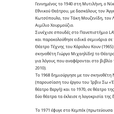
Γεννημένος το 1940 στη Μυτιλήνη, ο Νί
Εθνικού Θεάτρου, με δασκάλους τον Άγγ
Κωτσόπουλο, τον Τάκη Μουζενίδη, τον Λ
Αιμίλιο Χουρμούζιο.
Συνέχισε σπουδές στο Πανεπιστήμιο LA
και παρακολούθησε ειδικά σεμινάρια σε 
Θέατρο Τέχνης του Κάρολου Κουν (1965) 
σκηνοθέτη Γιώργο Μιχαηλίδη) το Θέατρ
για λόγους που αναφέρονται στο βιβλίο
2010).
Το 1968 δημιούργησε με τον σκηνοθέτη 
(παρουσίαση του έργου του Ίρβιν Σω «Έ
θέατρο Βεργή) και το 1970, σε θέατρο τη
δύο θέατρα τα έκλεισε η λογοκρισία τη
Το 1971 έφυγε στο Κεμπέκ (πρωτεύουσα