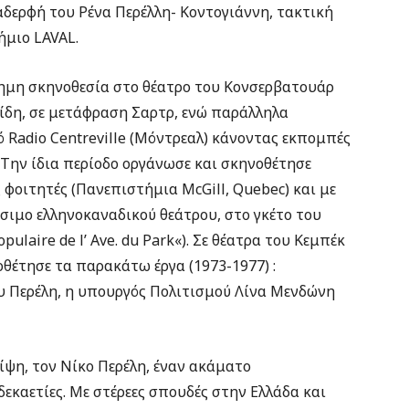
αδερφή του Ρένα Περέλλη- Κοντογιάννη, τακτική
ήμιο LAVAL.
σημη σκηνοθεσία στο θέατρο του Κονσερβατουάρ
πίδη, σε μετάφραση Σαρτρ, ενώ παράλληλα
Radio Centreville (Μόντρεαλ) κάνοντας εκπομπές
 Την ίδια περίοδο οργάνωσε και σκηνοθέτησε
φοιτητές (Πανεπιστήμια McGill, Quebec) και με
σιμο ελληνοκαναδικού θεάτρου, στο γκέτο του
ulaire de l’ Ave. du Park«). Σε θέατρα του Κεμπέκ
θέτησε τα παρακάτω έργα (1973-1977) :
 Περέλη, η υπουργός Πολιτισμού Λίνα Μενδώνη
ίψη, τον Νίκο Περέλη, έναν ακάματο
εκαετίες. Με στέρεες σπουδές στην Ελλάδα και