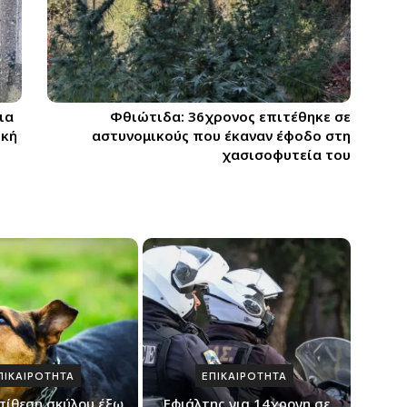
ια
Φθιώτιδα: 36χρονος επιτέθηκε σε
ική
αστυνομικούς που έκαναν έφοδο στη
χασισοφυτεία του
ΠΙΚΑΙΡΟΤΗΤΑ
ΕΠΙΚΑΙΡΟΤΗΤΑ
πίθεση σκύλου έξω
Εφιάλτης για 14χρονη σε