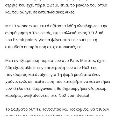
σερβίς του έχει πάρει φωτιά, είναι το μεγάλο του όπλο
και τον οδηγεί σε εντυπωσιακές νίκες.
Με 13 winners και επτά αβίαστα λάθη ολοκλήρωσε την
αναμέτρηση ο Τσιτσιπάς, εκμεταλλευόμενος 3/3 δικά
του break points, για να φύγει από το court με τη
σπουδαία επικράτηση στις αποσκευές του.
Με την εξαιρετική πορεία του στο Paris Masters, έχει
ήδη εξασφαλίσει την επιστροφή του στο Νο3 της
παγκόσμιας κατάταξης, για 1η φορά μετά από έναν
χρόνο, ενώ, σε περίπτωση που καταφέρει να κατακτήσει
τον τίτλο στη διοργάνωση, θα δημιουργήσει νέο ρεκόρ
καριέρας, ανεβαίνοντας στο Νο2 του πίνακα!
Το Σάββατο (4/11), Τσιτσιπάς και Τζόκοβιτς, θα τεθούν
αντιμέτωποι για 11η φορά στο Tour, με τον Σέρβο να