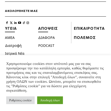
ΑΚΟΛΟΥΘΗΣΤΕ ΜΑΣ
ΥΓΕΙΑ
ΑΠΟΨΕΙΣ
ΕΠΙΚΑΙΡΟΤΗΤΑ
ΑΜΕΑ
ΔΙΑΦΟΡΑ
ΠΟΛΕΜΟΣ
Διατροφή
PODCAST
Ιατρικά Νέα
Κατοικίδια
Χρησιμοποιούμε cookies στον ιστότοπό μας για να σας
προσφέρουμε την πιο κατάλληλη εμπειρία, καθώς θυμόμαστε τις
Ομορφιά
προτιμήσεις σας και τις επαναλαμβανόμενες επισκέψεις σας.
Σεξουαλική ζωή
Κάνοντας κλικ στην επιλογή "Αποδοχή όλων", συναινείτε στη
χρήση ΟΛΩΝ των cookies. Ωστόσο, μπορείτε να επισκεφθείτε
Ψυχολογία
τις "Ρυθμίσεις cookie" για να δώσετε μια ελεγχόμενη
συγκατάθεση.
© INTERNATIONAL INFO 2024 - ALL RIGHTS RESERVED
Ρυθμίσεις cookie
Αποδοχή όλων