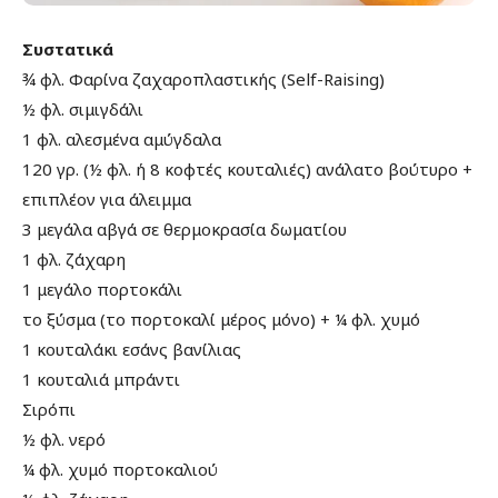
Συστατικά
¾ φλ. Φαρίνα ζαχαροπλαστικής (Self-Raising)
½ φλ. σιμιγδάλι
1 φλ. αλεσμένα αμύγδαλα
120 γρ. (½ φλ. ή 8 κοφτές κουταλιές) ανάλατο βούτυρο +
επιπλέον για άλειμμα
3 μεγάλα αβγά σε θερμοκρασία δωματίου
1 φλ. ζάχαρη
1 μεγάλο πορτοκάλι
το ξύσμα (το πορτοκαλί μέρος μόνο) + ¼ φλ. χυμό
1 κουταλάκι εσάνς βανίλιας
1 κουταλιά μπράντι
Σιρόπι
½ φλ. νερό
¼ φλ. χυμό πορτοκαλιού