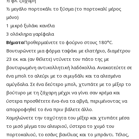
½ φλ. ζάχαρη
½ μεγάλο πορτοκάλι το ξύσμα (το πορτοκαλί μέρος
μόνο)
1 μικρό ξυλάκι κανέλα
3 ολόκληρα γαρίφαλα
Βήματα
Προθερμαίνετε το φούρνο στους 180°C.
Βουτυρώνετε μια φόρμα ταψάκι με ελατήριο, διαμέτρου
23 εκ. και (αν θέλετε) ντύνετε τον πάτο της με
βουτυρωμένη αντικολλητική λαδόκολλα. Ανακατεύετε σε
ένα μπολ το αλεύρι με το σιμιγδάλι και τα αλεσμένα
αμύγδαλα. Σε ένα δεύτερο μπολ, χτυπάτε με το μίξερ το
βούτυρο με τη ζάχαρη μέχρι να γίνει σαν κρέμα και
ύστερα προσθέτετε ένα-ένα τα αβγά, περιμένοντας να
απορροφηθεί το ένα πριν βάλετε άλλο.
Χαμηλώνετε την ταχύτητα του μίξερ και χτυπάτε μέσα
το μισό μίγμα του αλευριού, ύστερα το χυμό του
πορτοκαλιού, το εσάνς βανίλιας και το μπράντι. Τέλος,