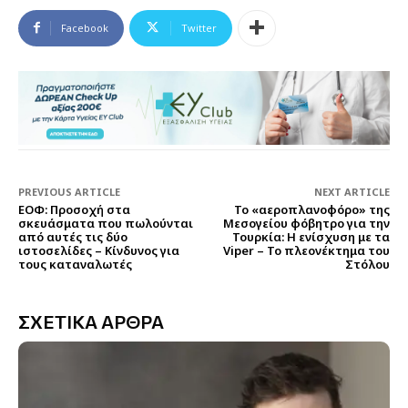
Facebook
Twitter
PREVIOUS ARTICLE
NEXT ARTICLE
ΕΟΦ: Προσοχή στα
Το «αεροπλανοφόρο» της
σκευάσματα που πωλούνται
Μεσογείου φόβητρο για την
από αυτές τις δύο
Τουρκία: Η ενίσχυση με τα
ιστοσελίδες – Κίνδυνος για
Viper – Το πλεονέκτημα του
τους καταναλωτές
Στόλου
ΣΧΕΤΙΚΑ ΑΡΘΡΑ