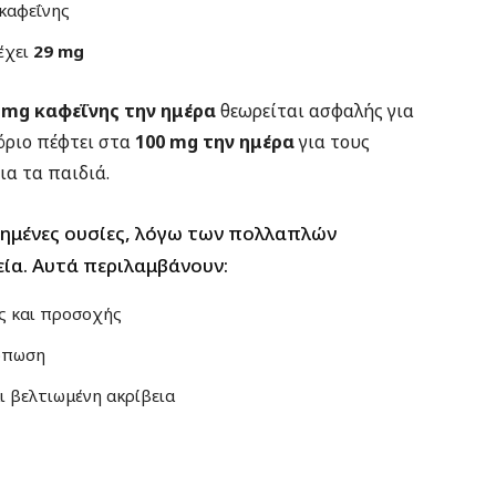
καφεΐνης
έχει
29 mg
 mg καφεΐνης την ημέρα
θεωρείται ασφαλής για
όριο πέφτει στα
100 mg την ημέρα
για τους
ια τα παιδιά.
ετημένες ουσίες, λόγω των πολλαπλών
εία. Αυτά περιλαμβάνουν:
ης και προσοχής
κόπωση
ι βελτιωμένη ακρίβεια