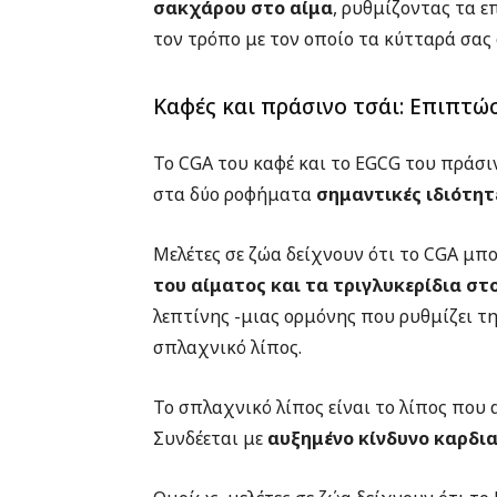
σακχάρου στο αίμα
, ρυθμίζοντας τα ε
τον τρόπο με τον οποίο τα κύτταρά σας
Καφές και πράσινο τσάι: Επιπτώ
Το CGA του καφέ και το EGCG του πράσιν
στα δύο ροφήματα
σημαντικές ιδιότη
Μελέτες σε ζώα δείχνουν ότι το CGA μπ
του αίματος και τα τριγλυκερίδια στ
λεπτίνης -μιας ορμόνης που ρυθμίζει τ
σπλαχνικό λίπος.
Το σπλαχνικό λίπος είναι το λίπος που 
Συνδέεται με
αυξημένο κίνδυνο καρδι