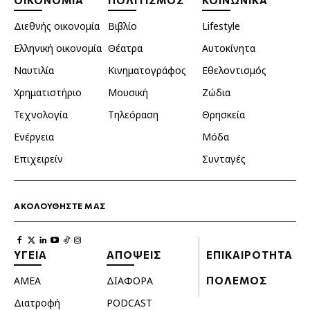
ΟΙΚΟΝΟΜΙΑ
ΠΟΛΙΤΙΣΜΟΣ
ΚΟΙΝΩΝΙΚΑ
Διεθνής οικονομία
Βιβλίο
Lifestyle
Ελληνική οικονομία
Θέατρα
Αυτοκίνητα
Ναυτιλία
Κινηματογράφος
Εθελοντισμός
Χρηματιστήριο
Μουσική
Ζώδια
Τεχνολογία
Τηλεόραση
Θρησκεία
Ενέργεια
Μόδα
Επιχειρείν
Συνταγές
ΑΚΟΛΟΥΘΗΣΤΕ ΜΑΣ
ΥΓΕΙΑ
ΑΠΟΨΕΙΣ
ΕΠΙΚΑΙΡΟΤΗΤΑ
ΑΜΕΑ
ΔΙΑΦΟΡΑ
ΠΟΛΕΜΟΣ
Διατροφή
PODCAST