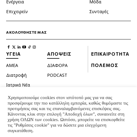
Ενέργεια
Μόδα
Επιχειρείν
Συνταγές
ΑΚΟΛΟΥΘΗΣΤΕ ΜΑΣ
ΥΓΕΙΑ
ΑΠΟΨΕΙΣ
ΕΠΙΚΑΙΡΟΤΗΤΑ
ΑΜΕΑ
ΔΙΑΦΟΡΑ
ΠΟΛΕΜΟΣ
Διατροφή
PODCAST
Ιατρικά Νέα
Κατοικίδια
Χρησιμοποιούμε cookies στον ιστότοπό μας για να σας
προσφέρουμε την πιο κατάλληλη εμπειρία, καθώς θυμόμαστε τις
Ομορφιά
προτιμήσεις σας και τις επαναλαμβανόμενες επισκέψεις σας.
Σεξουαλική ζωή
Κάνοντας κλικ στην επιλογή "Αποδοχή όλων", συναινείτε στη
χρήση ΟΛΩΝ των cookies. Ωστόσο, μπορείτε να επισκεφθείτε
Ψυχολογία
τις "Ρυθμίσεις cookie" για να δώσετε μια ελεγχόμενη
συγκατάθεση.