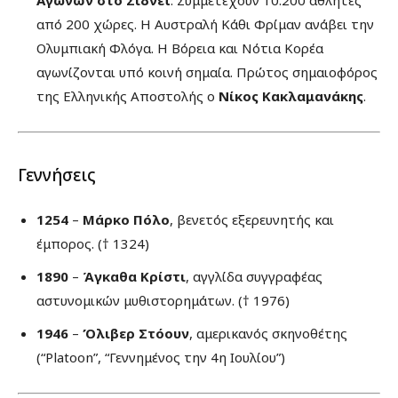
Αγώνων στο Σίδνεϊ
. Συμμετέχουν 10.200 αθλητές
από 200 χώρες. Η Αυστραλή Κάθι Φρίμαν ανάβει την
Ολυμπιακή Φλόγα. Η Βόρεια και Νότια Κορέα
αγωνίζονται υπό κοινή σημαία. Πρώτος σημαιοφόρος
της Ελληνικής Αποστολής ο
Νίκος Κακλαμανάκης
.
Γεννήσεις
1254
–
Μάρκο Πόλο
, βενετός εξερευνητής και
έμπορος. († 1324)
1890
–
Άγκαθα Κρίστι
, αγγλίδα συγγραφέας
αστυνομικών μυθιστορημάτων. († 1976)
1946
–
Όλιβερ Στόουν
, αμερικανός σκηνοθέτης
(“Platoon”, “Γεννημένος την 4η Ιουλίου”)