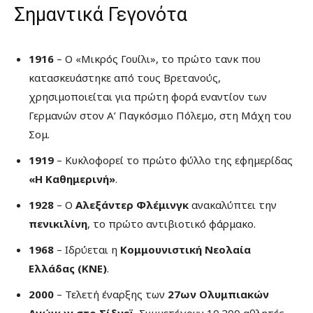
Σημαντικά Γεγονότα
1916
– Ο «Μικρός Γουίλι», το πρώτο τανκ που
κατασκευάστηκε από τους Βρετανούς,
χρησιμοποιείται για πρώτη φορά εναντίον των
Γερμανών στον Α’ Παγκόσμιο Πόλεμο, στη Μάχη του
Σομ.
1919
– Κυκλοφορεί το πρώτο φύλλο της εφημερίδας
«Η Καθημερινή»
.
1928
– Ο
Αλεξάντερ Φλέμινγκ
ανακαλύπτει την
πενικιλίνη
, το πρώτο αντιβιοτικό φάρμακο.
1968
– Ιδρύεται η
Κομμουνιστική Νεολαία
Ελλάδας (ΚΝΕ)
.
2000
– Τελετή έναρξης των
27ων Ολυμπιακών