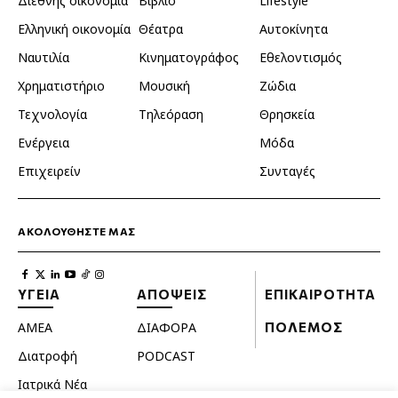
Διεθνής οικονομία
Βιβλίο
Lifestyle
Ελληνική οικονομία
Θέατρα
Αυτοκίνητα
Ναυτιλία
Κινηματογράφος
Εθελοντισμός
Χρηματιστήριο
Μουσική
Ζώδια
Τεχνολογία
Τηλεόραση
Θρησκεία
Ενέργεια
Μόδα
Επιχειρείν
Συνταγές
ΑΚΟΛΟΥΘΗΣΤΕ ΜΑΣ
ΥΓΕΙΑ
ΑΠΟΨΕΙΣ
ΕΠΙΚΑΙΡΟΤΗΤΑ
ΑΜΕΑ
ΔΙΑΦΟΡΑ
ΠΟΛΕΜΟΣ
Διατροφή
PODCAST
Ιατρικά Νέα