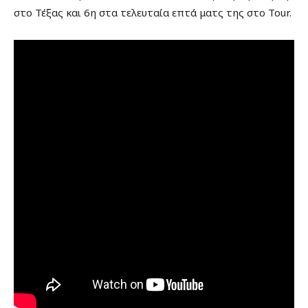
στο Τέξας και 6η στα τελευταία επτά ματς της στο Tour.