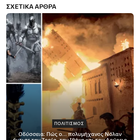
ΣΧΕΤΙΚΑ ΑΡΘΡΑ
ΠΟΛΙΤΙΣΜΟΣ
Οδύσσεια: Πώς ο… πολυμήχανος Νόλαν
έχτισε την Τροία, την Ιθάκη και τον Δούρειο