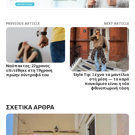
PREVIOUS ARTICLE
NEXT ARTICLE
Ναύπακτος: 22χρονος
επιτέθηκε στη 19χρονη
Style Tip: Ξέχνα τα μαντίλια
πρώην σύντροφό του
στη μέση — το καρό
πουκάμισο είναι η νέα
φθινοπωρινή τάση
ΣΧΕΤΙΚΑ ΑΡΘΡΑ