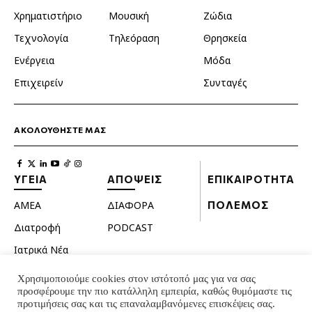
Χρηματιστήριο
Μουσική
Ζώδια
Τεχνολογία
Τηλεόραση
Θρησκεία
Ενέργεια
Μόδα
Επιχειρείν
Συνταγές
ΑΚΟΛΟΥΘΗΣΤΕ ΜΑΣ
ΥΓΕΙΑ
ΑΠΟΨΕΙΣ
ΕΠΙΚΑΙΡΟΤΗΤΑ
ΑΜΕΑ
ΔΙΑΦΟΡΑ
ΠΟΛΕΜΟΣ
Διατροφή
PODCAST
Ιατρικά Νέα
Κατοικίδια
Χρησιμοποιούμε cookies στον ιστότοπό μας για να σας
προσφέρουμε την πιο κατάλληλη εμπειρία, καθώς θυμόμαστε τις
Ομορφιά
προτιμήσεις σας και τις επαναλαμβανόμενες επισκέψεις σας.