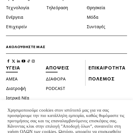
Τεχνολογία
Τηλεόραση
Θρησκεία
Ενέργεια
Μόδα
Επιχειρείν
Συνταγές
ΑΚΟΛΟΥΘΗΣΤΕ ΜΑΣ
ΥΓΕΙΑ
ΑΠΟΨΕΙΣ
ΕΠΙΚΑΙΡΟΤΗΤΑ
ΑΜΕΑ
ΔΙΑΦΟΡΑ
ΠΟΛΕΜΟΣ
Διατροφή
PODCAST
Ιατρικά Νέα
Κατοικίδια
Χρησιμοποιούμε cookies στον ιστότοπό μας για να σας
προσφέρουμε την πιο κατάλληλη εμπειρία, καθώς θυμόμαστε τις
Ομορφιά
προτιμήσεις σας και τις επαναλαμβανόμενες επισκέψεις σας.
Σεξουαλική ζωή
Κάνοντας κλικ στην επιλογή "Αποδοχή όλων", συναινείτε στη
χρήση ΟΛΩΝ των cookies. Ωστόσο, μπορείτε να επισκεφθείτε