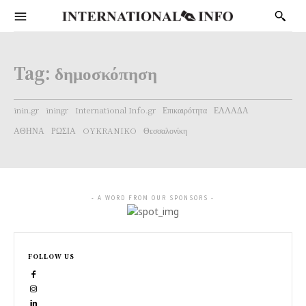
Tag:
δημοσκόπηση
inin.gr
iningr
International Info.gr
Επικαιρότητα
ΕΛΛΑΔΑ
ΑΘΗΝΑ
ΡΩΣΙΑ
OYKRANIKO
Θεσσαλονίκη
- A WORD FROM OUR SPONSORS -
FOLLOW US