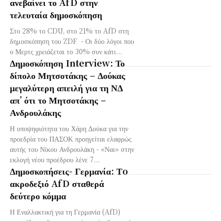
ανεβαίνει το AfD στην
τελευταία δημοσκόπηση
Στο 28% το CDU, στο 21% το AfD στη
δημοσκόπηση του ZDF - Οι δύο λόγοι που
ο Μερτς χρειάζεται το 30% συν κάτι...
Δημοσκόπηση Interview: Το
δίπολο Μητσοτάκης – Δούκας
μεγαλύτερη απειλή για τη ΝΔ
απ’ ότι το Μητσοτάκης –
Ανδρουλάκης
Η υποψηφιότητα του Χάρη Δούκα για την
προεδρία του ΠΑΣΟΚ προηγείται ελαφρώς
αυτής του Νίκου Ανδρουλάκη - «Ναι» στην
εκλογή νέου προέδρου λένε 7...
Δημοσκοπήσεις- Γερμανία: Τo
ακροδεξιό AfD σταθερά
δεύτερο κόμμα
Η Εναλλακτική για τη Γερμανία (AfD)