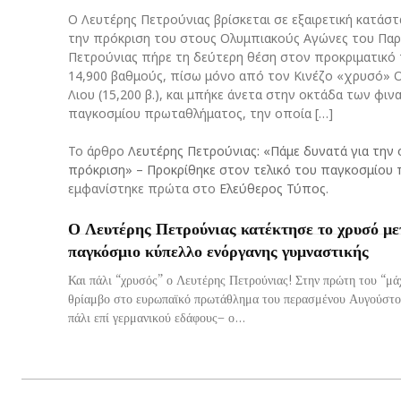
Ο Λευτέρης Πετρούνιας βρίσκεται σε εξαιρετική κατάστ
την πρόκριση του στους Ολυμπιακούς Αγώνες του Παρι
Πετρούνιας πήρε τη δεύτερη θέση στον προκριματικό 
14,900 βαθμούς, πίσω μόνο από τον Κινέζο «χρυσό» Ο
Λιου (15,200 β.), και μπήκε άνετα στην οκτάδα των φιν
παγκοσμίου πρωταθλήματος, την οποία […]
Το άρθρο
Λευτέρης Πετρούνιας: «Πάμε δυνατά για την
πρόκριση» – Προκρίθηκε στον τελικό του παγκοσμίου
εμφανίστηκε πρώτα στο
Ελεύθερος Τύπος
.
Ο Λευτέρης Πετρούνιας κατέκτησε το χρυσό με
παγκόσμιο κύπελλο ενόργανης γυμναστικής
Και πάλι “χρυσός” ο Λευτέρης Πετρούνιας! Στην πρώτη του “μάχ
θρίαμβο στο ευρωπαϊκό πρωτάθλημα του περασμένου Αυγούστο
πάλι επί γερμανικού εδάφους– ο...