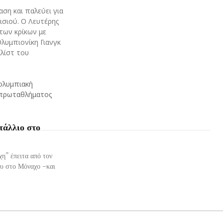
αση και παλεύει για
σιού. Ο Λευτέρης
των κρίκων με
λυμπιονίκη Γιανγκ
αλίστ του
 ολυμπιακή
 πρωταθλήματος
τάλλιο στο
η” έπειτα από τον
υ στο Μόναχο –και