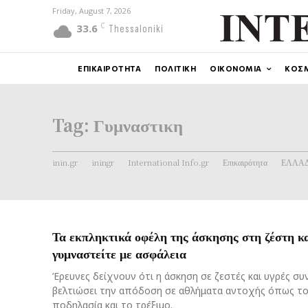
Friday, August 7, 2026
C
33.6
Thessaloniki
ΕΠΙΚΑΙΡΟΤΗΤΑ
ΠΟΛΙΤΙΚΗ
ΟΙΚΟΝΟΜΙΑ
ΚΟΣ
Tag:
Γυμναστικη
inin.gr
iningr
International Info.gr
Επικαιρότητα
ΕΛΛΑ
Τα εκπληκτικά οφέλη της άσκησης στη ζέστη κ
γυμναστείτε με ασφάλεια
Έρευνες δείχνουν ότι η άσκηση σε ζεστές και υγρές συ
βελτιώσει την απόδοση σε αθλήματα αντοχής όπως το 
ποδηλασία και το τρέξιμο.