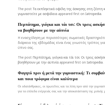
The post
Τα εκπληκτικά οφέλη της άσκησης στη ζέστη 
γυμναστείτε με ασφάλεια
appeared first on
Iatropedia
.
Περπάτημα, γιόγκα και τάι τσι: Οι τρεις ασκήσ
να βοηθήσουν με την αϋπνία
Η ενασχόληση με περισσότερες σωματικές δραστηριότ
διάρκεια της εβδομάδας είναι ένας γνωστός τρόπος γι
ύπνο σας.
The post
Περπάτημα, γιόγκα και τάι τσι: Οι τρεις ασκή
βοηθήσουν με την αϋπνία
appeared first on
Iatropedia
.
Φαγητό πριν ή μετά την γυμναστική: Τι συμβαί
και ποια τρόφιμα είναι καλύτερα
Οι υδατάνθρακες, οι πρωτεΐνες και τα λίπη πριν από την γυμνασ
Είναι αρκετά 5 λεπτά άσκησης την ημέρα; «Ναι