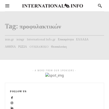
Tag:
προφυλακτικών
inin.gr
iningr
International Info.gr
Επικαιρότητα
ΕΛΛΑΔΑ
ΑΘΗΝΑ
ΡΩΣΙΑ
OYKRANIKO
Θεσσαλονίκη
- A WORD FROM OUR SPONSORS -
FOLLOW US