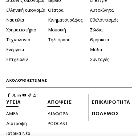
Διεθνής οικονομία
Βιβλίο
Lifestyle
Ελληνική οικονομία
Θέατρα
Αυτοκίνητα
Ναυτιλία
Κινηματογράφος
Εθελοντισμός
Χρηματιστήριο
Μουσική
Ζώδια
Τεχνολογία
Τηλεόραση
Θρησκεία
Ενέργεια
Μόδα
Επιχειρείν
Συνταγές
ΑΚΟΛΟΥΘΗΣΤΕ ΜΑΣ
ΥΓΕΙΑ
ΑΠΟΨΕΙΣ
ΕΠΙΚΑΙΡΟΤΗΤΑ
ΑΜΕΑ
ΔΙΑΦΟΡΑ
ΠΟΛΕΜΟΣ
Διατροφή
PODCAST
Ιατρικά Νέα