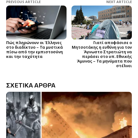
PREVIOUS ARTICLE
NEXT ARTICLE
Γιατί αποφάσισε ο
Πώς πληρώνουν οι Έλληνες
Μητσοτάκης η ευθύνη για τον
στο διαδίκτυο – Τα μυστικά
Άγνωστο Στρατιώτη να
πίσω από την εμπιστοσύνη
περάσει στο υπ. Εθνικής
και την ταχύτητα
Άμυνας – Τα μηνύματα που
στέλνει
ΣΧΕΤΙΚΑ ΑΡΘΡΑ