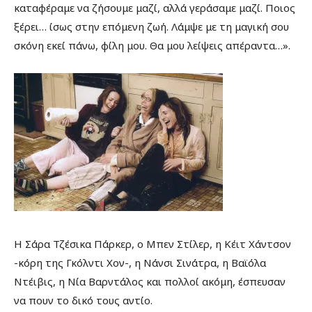
καταφέραμε να ζήσουμε μαζί, αλλά γεράσαμε μαζί. Ποιος
ξέρει… ίσως στην επόμενη ζωή. Λάμψε με τη μαγική σου
σκόνη εκεί πάνω, φίλη μου. Θα μου λείψεις απέραντα…».
Η Σάρα Τζέσικα Πάρκερ, ο Μπεν Στίλερ, η Κέιτ Χάντσον
-κόρη της Γκόλντι Χον-, η Νάνσι Σινάτρα, η Βαϊόλα
Ντέιβις, η Νία Βαρντάλος και πολλοί ακόμη, έσπευσαν
να πουν το δικό τους αντίο.