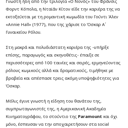
Γνωστή ήδη από την τριλογία «Ο Νονός» του Φράνσις
Φορντ Κόπολα, η Νταϊάν Κίτον είδε την καριέρα της να
εκτοξεύεται με τη ρομαντική κωμωδία του Γούντι Άλεν
«Annie Hall» (1977), που της χάρισε το Όσκαρ Α΄
Γυναικείου Ρόλου.
Στη μακρά και πολυδιάστατη καριέρα της -υπήρξε
επίσης, παραγωγός και σκηνοθέτις- έπαιξε σε
περισσότερες από 100 ταινίες και σειρές, ερμηνεύοντας
ρόλους κωμικούς αλλά και δραματικούς, τιμήθηκε με
βραβεία και απέσπασε τρεις ακόμη υποψηφιότητες για
Όσκαρ.
Μόλις έγινε γνωστή η είδηση του θανάτου της,
συμπρωταγωνιστές της, η Αμερικανική Ακαδημία
Κινηματογράφου, το στούντιο της
Paramount
και όχι
μόνο, έσπευσαν να την αποχαιρετήσουν στα social