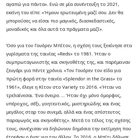
αγαπώ για πάντα». Ενώ σε μία συνέντευξη το 2021,
εκείνη του είπε: «Ήμουν ερωτευμένη μαζί σου. Δεν θα
μπορούσες να είσαι πιο μαγικός, διασκεδαστικός,
μοναδικός και όλα αυτά τα πράγματα μαζί».
Όσο για τον Γουόρεν Μπίτον, η σχέση τους ξεκίνησε στα
γυρίσματα της ταινίας «Reds» το 1981. Ήταν ο
συμπρωταγωνιστής και σκηνοθέτης της, και παρέμειναν
ζευγάρι για πέντε χρόνια. «Τον Γουόρεν τον είδα για
πρώτη φορά στην ταινία «Splendor in the Grass» το
1961», έλεγε η Κίτον στο Variety το 2016. «Ήταν να
τρελαίνεσαι. Ένα όνειρο. … Ήταν όχι μόνο όμορφος,
υπέροχος, σέξι, γοητευτικός, μυστηριώδης και ένας
μεγάλος σταρ του σινεμά, αλλά και ένας απίστευτος
παραγωγός και σκηνοθέτης». Μετά το τέλος της σχέσης
τους, συνέχισαν να δηλώνουν δημόσια την εκτίμηση που
έτρεφαν ο ένας για τον άλλον. Το 2016, ο Μπίτι δήλωσε