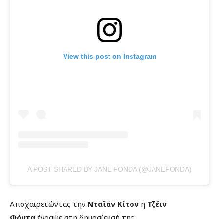
View this post on Instagram
A POST SHARED BY JANE FONDA (@JANEFONDA)
Αποχαιρετώντας την
Νταϊάν Κίτον
η
Τζέιν
Φόντα
έγραψε στη δημοσίευσή της: