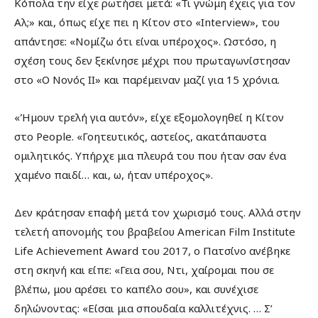
Κόπολα την είχε ρωτήσει μετά: «Τι γνώμη έχεις για τον
Αλ;» και, όπως είχε πει η Κίτον στο «Interview», του
απάντησε: «Νομίζω ότι είναι υπέροχος». Ωστόσο, η
σχέση τους δεν ξεκίνησε μέχρι που πρωταγωνίστησαν
στο «Ο Νονός ΙΙ» και παρέμειναν μαζί για 15 χρόνια.
«Ήμουν τρελή για αυτόν», είχε εξομολογηθεί η Κίτον
στο People. «Γοητευτικός, αστείος, ακατάπαυστα
ομιλητικός. Υπήρχε μια πλευρά του που ήταν σαν ένα
χαμένο παιδί… και, ω, ήταν υπέροχος».
Δεν κράτησαν επαφή μετά τον χωρισμό τους. Αλλά στην
τελετή απονομής του βραβείου American Film Institute
Life Achievement Award του 2017, ο Πατσίνο ανέβηκε
στη σκηνή και είπε: «Γεια σου, Ντι, χαίρομαι που σε
βλέπω, μου αρέσει το καπέλο σου», και συνέχισε
δηλώνοντας: «Είσαι μια σπουδαία καλλιτέχνις. … Σ’