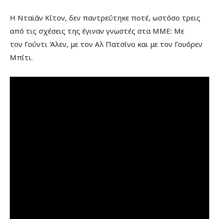
Η Νταϊάν Κίτον, δεν παντρεύτηκε ποτέ, ωστόσο τρεις
από τις σχέσεις της έγιναν γνωστές στα ΜΜΕ: Με
τον Γούντι Άλεν, με τον Αλ Πατσίνο και με τον Γουόρεν
Μπίτι.