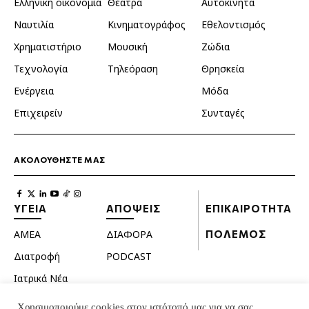
Ελληνική οικονομία
Θέατρα
Αυτοκίνητα
Ναυτιλία
Κινηματογράφος
Εθελοντισμός
Χρηματιστήριο
Μουσική
Ζώδια
Τεχνολογία
Τηλεόραση
Θρησκεία
Ενέργεια
Μόδα
Επιχειρείν
Συνταγές
ΑΚΟΛΟΥΘΗΣΤΕ ΜΑΣ
ΥΓΕΙΑ
ΑΠΟΨΕΙΣ
ΕΠΙΚΑΙΡΟΤΗΤΑ
ΑΜΕΑ
ΔΙΑΦΟΡΑ
ΠΟΛΕΜΟΣ
Διατροφή
PODCAST
Ιατρικά Νέα
Κατοικίδια
Χρησιμοποιούμε cookies στον ιστότοπό μας για να σας