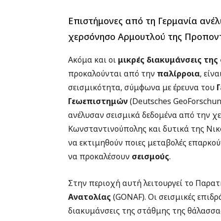
Επιστήμονες από τη Γερμανία ανέλ
χερσόνησο Αρμουτλού της Προποντ
Ακόμα και οι
μικρές διακυμάνσεις τη
προκαλούνται από την
παλίρροια
, είν
σεισμικότητα, σύμφωνα με έρευνα του
Γεωεπιστημών
(Deutsches GeoForschun
ανέλυσαν σεισμικά δεδομένα από την χ
Κωνσταντινούπολης και δυτικά της Νικο
να εκτιμηθούν ποιες μεταβολές επαρκού
να προκαλέσουν
σεισμούς
.
Στην περιοχή αυτή λειτουργεί το Παρα
Ανατολίας
(GONAF). Οι σεισμικές επιδρ
διακυμάνσεις της στάθμης της θάλασσας