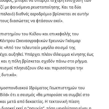
έδαφος, μπορεί να υπάρξει ισχυρή ενίσχυση των
ζί με φαινόμενα ρευστοποίησης. Και τα δύο
(παλαιό) διεθνές αεροδρόμιο βρίσκεται σε αυτήν
 τους διασώστες να φτάσουν εκεί».
επιστημίου του Κιέλου και επικεφαλής του
Κέντρου Ωκεναογραφικών Ερευνών Γκέομαρ
: «Από τον τελευταίο μεγάλο σεισμό της
έχει αυξηθεί. Υπάρχει πλέον έλλειμμα κίνησης έως
 και η πόλη βρίσκεται σχεδόν πάνω στο ρήγμα.
 σεισμοί πλησιάζουν όλο και περισσότερο την
 δυτικά».
μοσπονδιακού Ιδρύματος Γεωεπιστημών του
Bild» ότι ο σεισμός «θα μπορούσε να συμβεί στο
 και μετά από δεκαετίες. Η τεκτονική πίεση
διαρκεί εκεί η “ησυχία”, τόσο μεγαλύτερη είναι η