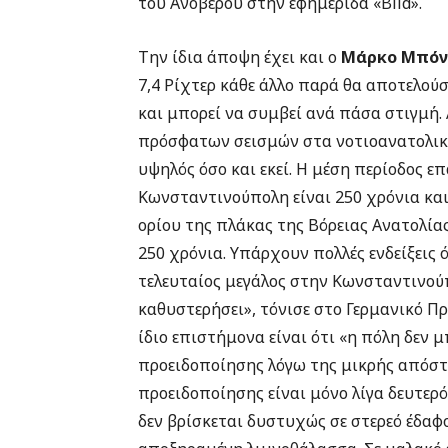
του Ανοβέρου στην εφημερίδα «Βild».
Την ίδια άποψη έχει και ο
Μάρκο Μπό
7,4 Ρίχτερ κάθε άλλο παρά θα αποτελο
και μπορεί να συμβεί ανά πάσα στιγμή. 
πρόσφατων σεισμών στα νοτιοανατολικά 
υψηλός όσο και εκεί. Η μέση περίοδος 
Κωνσταντινούπολη είναι 250 χρόνια και
ορίου της πλάκας της Βόρειας Ανατολίας
250 χρόνια. Υπάρχουν πολλές ενδείξεις ό
τελευταίος μεγάλος στην Κωνσταντινού
καθυστερήσει», τόνισε στο Γερμανικό Πρ
ίδιο επιστήμονα είναι ότι «η πόλη δεν 
προειδοποίησης λόγω της μικρής απόστ
προειδοποίησης είναι μόνο λίγα δευτερ
δεν βρίσκεται δυστυχώς σε στερεό έδαφ