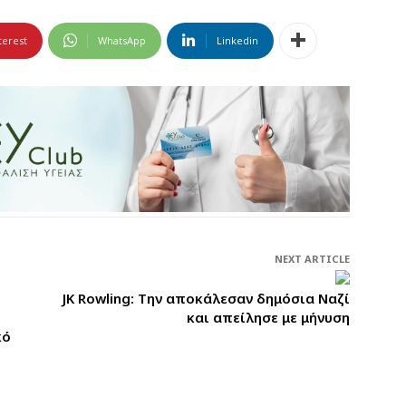
terest
WhatsApp
Linkedin
NEXT ARTICLE
JK Rowling: Tην αποκάλεσαν δημόσια Ναζί
και απείλησε με μήνυση
κό