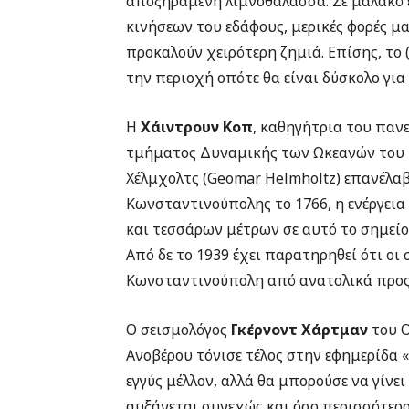
αποξηραμένη λιμνοθάλασσα. Σε μαλακό 
κινήσεων του εδάφους, μερικές φορές μα
προκαλούν χειρότερη ζημιά. Επίσης, το 
την περιοχή οπότε θα είναι δύσκολο για
Η
Χάιντρουν Κοπ
, καθηγήτρια του παν
τμήματος Δυναμικής των Ωκεανών του 
Χέλμχολτς (Geomar Helmholtz) επανέλαβε
Κωνσταντινούπολης το 1766, η ενέργεια 
και τεσσάρων μέτρων σε αυτό το σημείο
Από δε το 1939 έχει παρατηρηθεί ότι οι
Κωνσταντινούπολη από ανατολικά προς
Ο σεισμολόγος
Γκέρνοντ Χάρτμαν
του Ο
Ανοβέρου τόνισε τέλος στην εφημερίδα «
εγγύς μέλλον, αλλά θα μπορούσε να γίνει
αυξάνεται συνεχώς και όσο περισσότερο 