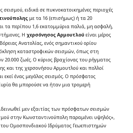
 σεισμού, ειδικά σε πυκνοκατοικημένες περιοχές
τινούπολης
με τα 16 (επισήμως) ή τα 20
ι τα περίπου 1,6 εκατομμύρια παλιά, μη ασφαλή,
στήμονες. Η
χερσόνησος Αρμουτλού
είναι μέρος
όρειας Ανατολίας, ενός σημαντικού ορίου
ρόκληση καταστροφικών σεισμών, όπως στη
ν 20.000 ζωές. Ο κύριος βραχίονας του ρήγματος
ης και της χερσονήσου Αρμουτλού και πολλοί
ι εκεί ένας μεγάλος σεισμός. Ο πρόσφατος
Συρία θα μπορούσε να ήταν μια τρομερή
πιδεινωθεί μεν εξαιτίας των πρόσφατων σεισμών
εισμού στην Κωνσταντινούπολη παραμένει υψηλός»,
του Ομοσπονδιακού Ιδρύματος Γεωεπιστημών