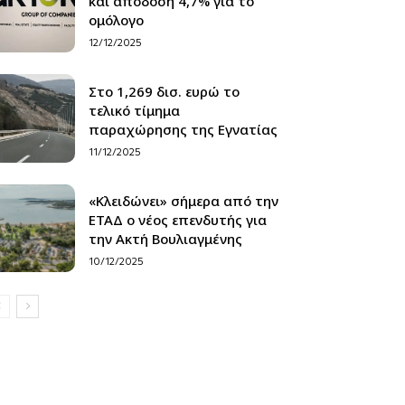
και απόδοση 4,7% για το
ομόλογο
12/12/2025
Στο 1,269 δισ. ευρώ το
τελικό τίμημα
παραχώρησης της Εγνατίας
11/12/2025
«Κλειδώνει» σήμερα από την
ΕΤΑΔ ο νέος επενδυτής για
την Ακτή Βουλιαγμένης
10/12/2025