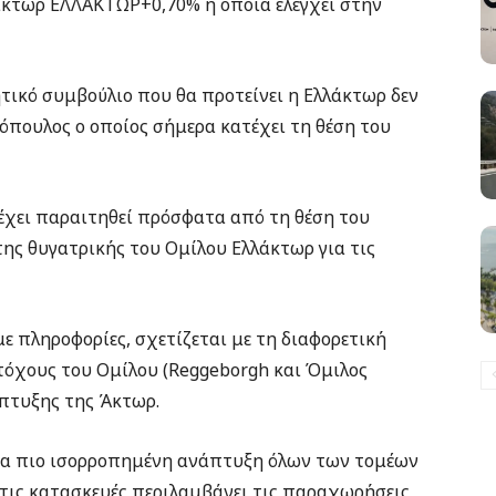
λάκτωρ
ΕΛΛΑΚΤΩΡ
+0,70
%
η οποία ελέγχει στην
τικό συμβούλιο που θα προτείνει η Ελλάκτωρ δεν
όπουλος ο οποίος σήμερα κατέχει τη θέση του
έχει παραιτηθεί πρόσφατα από τη θέση του
ης θυγατρικής του Ομίλου Ελλάκτωρ για τις
ε πληροφορίες, σχετίζεται με τη διαφορετική
ετόχους του Ομίλου (Reggeborgh και Όμιλος
άπτυξης της Άκτωρ.
ια πιο ισορροπημένη ανάπτυξη όλων των τομέων
τις κατασκευές περιλαμβάνει τις παραχωρήσεις,