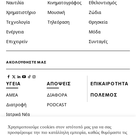
Ναυτιλία
Κινηματογράφος
Εθελοντισμός
Χρηματιστήριο
Μουσική
Ζώδια
Τεχνολογία
Τηλεόραση
Θρησκεία
Ενέργεια
Μόδα
Επιχειρείν
Συνταγές
ΑΚΟΛΟΥΘΗΣΤΕ ΜΑΣ
ΥΓΕΙΑ
ΑΠΟΨΕΙΣ
ΕΠΙΚΑΙΡΟΤΗΤΑ
ΑΜΕΑ
ΔΙΑΦΟΡΑ
ΠΟΛΕΜΟΣ
Διατροφή
PODCAST
Ιατρικά Νέα
Κατοικίδια
Χρησιμοποιούμε cookies στον ιστότοπό μας για να σας
προσφέρουμε την πιο κατάλληλη εμπειρία, καθώς θυμόμαστε τις
Ομορφιά