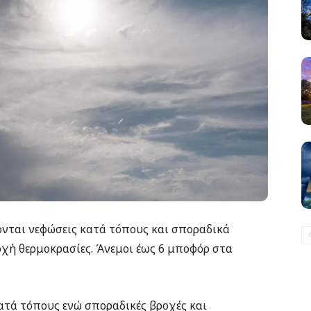
ονται νεφώσεις κατά τόπους και σποραδικά
οχή θερμοκρασίες. Άνεμοι έως 6 μποφόρ στα
ατά τόπους ενώ σποραδικές βροχές και