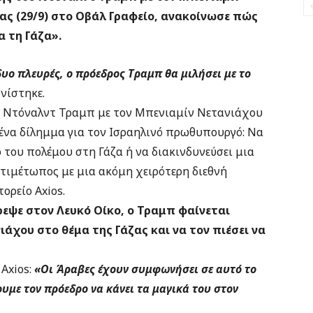
ς (29/9) στο Οβάλ Γραφείο, ανακοίνωσε πώς
 τη Γάζα».
υο πλευρές, ο πρόεδρος Τραμπ θα μιλήσει με το
νίστηκε.
, Ντόναλντ Τραμπ με τον Μπενιαμίν Νετανιάχου
 ένα δίλημμα για τον Ισραηλινό πρωθυπουργό: Να
 του πολέμου στη Γάζα ή να διακινδυνεύσει μια
ντιμέτωπος με μια ακόμη χειρότερη διεθνή
ορείο Axios.
εψε στον Λευκό Οίκο, ο Τραμπ φαίνεται
νιάχου στο θέμα της Γάζας και να τον πιέσει να
Axios:
«Οι Άραβες έχουν συμφωνήσει σε αυτό το
υμε τον πρόεδρο να κάνει τα μαγικά του στον