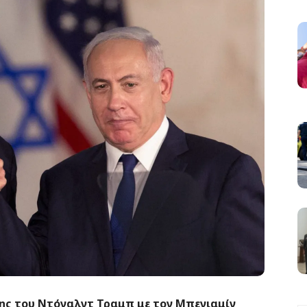
σης του Ντόναλντ Τραμπ με τον Μπενιαμίν