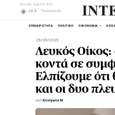
Saturday, August 8, 2026
C
26.9
Thessaloniki
ΕΠΙΚΑΙΡΟΤΗΤΑ
ΠΟΛΙΤΙΚΗ
ΟΙΚΟΝΟΜΙΑ
ΚΟΣ
29/09/2025
Λευκός Οίκος:
κοντά σε συμφ
Ελπίζουμε ότ
και οι δυο πλε
από
Kristyana M