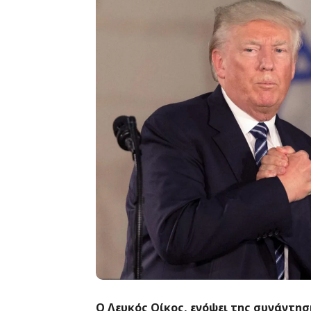
Ο Λευκός Οίκος, ενόψει της συνάντη