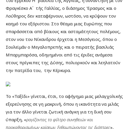
του Ερρίκου Η΄ βασιλιά της Αγγλίας, η συνάντηση με τον
Φραγκίσκο Α΄ τής Γαλλίας, ο διάσημος Έρασμος και ο
Λούθηρος δεν καταφέρνουν, ωστόσο, να κρύψουν τον
καημό του εξόριστου. Στο θέαμα μιας Ευρώπης που
σπαράσσεται από βίαιους και ασταμάτητους πολέμους,
στον νου του Νίκανδρου έρχεται η Μεσόγειος, όπου ο
Σουλεϊμάν ο Μεγαλοπρεπής και ο πειρατής βασιλιάς
Μπαρμπαρόσα, οδηγημένοι από τις έριδες ανάμεσα
στους πρίγκιπες της Δύσης, πολιορκούν και λεηλατούν
την πατρίδα του, την Κέρκυρα.
Το «Ταξίδι» γίνεται, έτσι, το αφήγημα μιας μελαγχολικής
εξερεύνησης σε γη μακρινή, όπου η ικανότητα να μιλάς
για τον άλλο γίνεται ζωτική ανάγκη για τη δική σου
ύπαρξη, «
ραγίζοντας το φίλτρο συνηθειών και
προκαθορισμένων κρίσεων, ξεθαμπώνοντας τις διόπτρες
»,