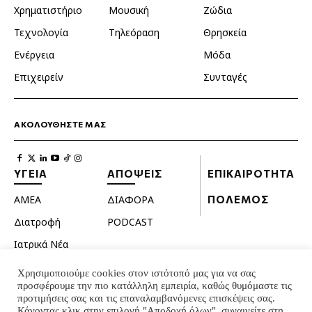
Χρηματιστήριο
Μουσική
Ζώδια
Τεχνολογία
Τηλεόραση
Θρησκεία
Ενέργεια
Μόδα
Επιχειρείν
Συνταγές
ΑΚΟΛΟΥΘΗΣΤΕ ΜΑΣ
ΥΓΕΙΑ
ΑΠΟΨΕΙΣ
ΕΠΙΚΑΙΡΟΤΗΤΑ
ΑΜΕΑ
ΔΙΑΦΟΡΑ
ΠΟΛΕΜΟΣ
Διατροφή
PODCAST
Ιατρικά Νέα
Κατοικίδια
Χρησιμοποιούμε cookies στον ιστότοπό μας για να σας
προσφέρουμε την πιο κατάλληλη εμπειρία, καθώς θυμόμαστε τις
Ομορφιά
προτιμήσεις σας και τις επαναλαμβανόμενες επισκέψεις σας.
Σεξουαλική ζωή
Κάνοντας κλικ στην επιλογή "Αποδοχή όλων", συναινείτε στη