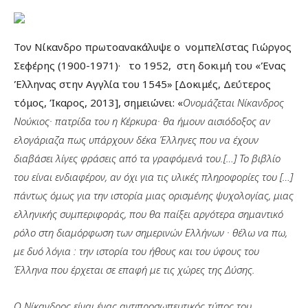
Τον Νίκανδρο πρωτοανακάλυψε ο νομπελίστας Γιώργος
Σεφέρης (1900-1971)· το 1952, στη δοκιμή του «Ένας
Έλληνας στην Αγγλία του 1545» [Δοκιμές, Δεύτερος
τόμος, Ίκαρος, 2013], σημειώνει: «
Ονομάζεται Νίκανδρος
Νούκιος· πατρίδα του η Κέρκυρα· θα ήμουν αισιόδοξος αν
ελογάριαζα πως υπάρχουν δέκα Έλληνες που να έχουν
διαβάσει λίγες φράσεις από τα γραφόμενά του.[…] Το βιβλίο
του είναι ενδιαφέρον, αν όχι για τις υλικές πληροφορίες του […]
πάντως όμως για την ιστορία μιας ορισμένης ψυχολογίας, μιας
ελληνικής συμπεριφοράς, που θα παίξει αργότερα σημαντικό
ρόλο στη διαμόρφωση των σημερινών Ελλήνων · θέλω να πω,
με δυό λόγια : την ιστορία του ήθους και του ύφους του
Έλληνα που έρχεται σε επαφή με τις χώρες της Δύσης.
Ο Νίκανδρος είναι ένας αντιπροσωπευτικός τύπος του