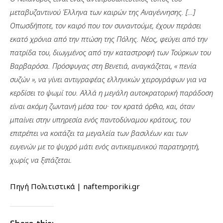
μεταβυζαντινού Έλληνα των καιρών της Αναγέννησης. […]
Οπωσδήποτε, τον καιρό που τον συναντούμε, έχουν περάσει
εκατό χρόνια από την πτώση της Πόλης. Νέος, φεύγει από την
πατρίδα του, διωγμένος από την καταστροφή των Τούρκων του
Βαρβαρόσα. Πρόσφυγας στη Βενετιά, αναγκάζεται, « πενία
συζών », να γίνει αντιγραφέας ελληνικών χειρογράφων για να
κερδίσει το ψωμί του. Αλλά η μεγάλη αυτοκρατορική παράδοση
είναι ακόμη ζωντανή μέσα του· τον κρατά όρθιο, και, όταν
μπαίνει στην υπηρεσία ενός παντοδύναμου κράτους, του
επιτρέπει να κοιτάζει τα μεγαλεία των βασιλέων και των
ευγενών με το ψυχρό μάτι ενός αντικειμενικού παρατηρητή,
χωρίς να ξιπάζεται
.
Πηγή Πολιτιστικά | naftemporiki.gr