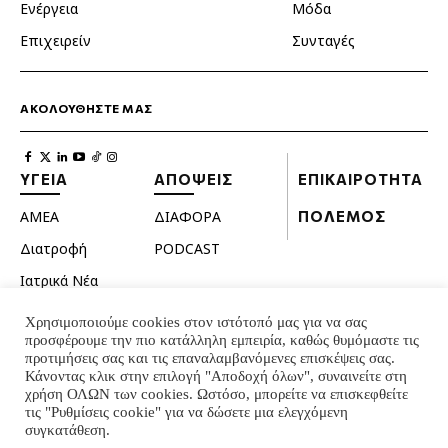
Ενέργεια
Μόδα
Επιχειρείν
Συνταγές
ΑΚΟΛΟΥΘΗΣΤΕ ΜΑΣ
ΥΓΕΙΑ
ΑΠΟΨΕΙΣ
ΕΠΙΚΑΙΡΟΤΗΤΑ
ΑΜΕΑ
ΔΙΑΦΟΡΑ
ΠΟΛΕΜΟΣ
Διατροφή
PODCAST
Ιατρικά Νέα
Κατοικίδια
Χρησιμοποιούμε cookies στον ιστότοπό μας για να σας
προσφέρουμε την πιο κατάλληλη εμπειρία, καθώς θυμόμαστε τις
Ομορφιά
προτιμήσεις σας και τις επαναλαμβανόμενες επισκέψεις σας.
Σεξουαλική ζωή
Κάνοντας κλικ στην επιλογή "Αποδοχή όλων", συναινείτε στη
χρήση ΟΛΩΝ των cookies. Ωστόσο, μπορείτε να επισκεφθείτε
Ψυχολογία
τις "Ρυθμίσεις cookie" για να δώσετε μια ελεγχόμενη
συγκατάθεση.