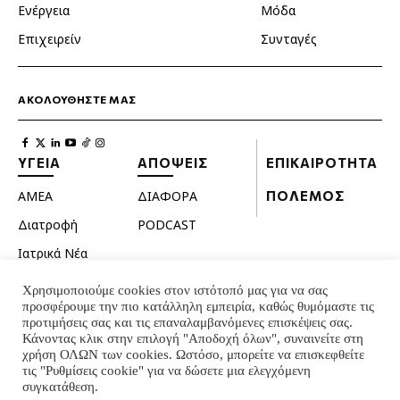
Ενέργεια
Μόδα
Επιχειρείν
Συνταγές
ΑΚΟΛΟΥΘΗΣΤΕ ΜΑΣ
ΥΓΕΙΑ
ΑΠΟΨΕΙΣ
ΕΠΙΚΑΙΡΟΤΗΤΑ
ΑΜΕΑ
ΔΙΑΦΟΡΑ
ΠΟΛΕΜΟΣ
Διατροφή
PODCAST
Ιατρικά Νέα
Κατοικίδια
Χρησιμοποιούμε cookies στον ιστότοπό μας για να σας
προσφέρουμε την πιο κατάλληλη εμπειρία, καθώς θυμόμαστε τις
Ομορφιά
προτιμήσεις σας και τις επαναλαμβανόμενες επισκέψεις σας.
Σεξουαλική ζωή
Κάνοντας κλικ στην επιλογή "Αποδοχή όλων", συναινείτε στη
χρήση ΟΛΩΝ των cookies. Ωστόσο, μπορείτε να επισκεφθείτε
Ψυχολογία
τις "Ρυθμίσεις cookie" για να δώσετε μια ελεγχόμενη
συγκατάθεση.