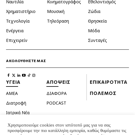
Ναυτιλία
Κινηματογράφος
Εθελοντισμός
Χρηματιστήριο
Μουσική
Ζώδια
Τεχνολογία
Τηλεόραση
Θρησκεία
Ενέργεια
Μόδα
Επιχειρείν
Συνταγές
ΑΚΟΛΟΥΘΗΣΤΕ ΜΑΣ
ΥΓΕΙΑ
ΑΠΟΨΕΙΣ
ΕΠΙΚΑΙΡΟΤΗΤΑ
ΑΜΕΑ
ΔΙΑΦΟΡΑ
ΠΟΛΕΜΟΣ
Διατροφή
PODCAST
Ιατρικά Νέα
Κατοικίδια
Χρησιμοποιούμε cookies στον ιστότοπό μας για να σας
προσφέρουμε την πιο κατάλληλη εμπειρία, καθώς θυμόμαστε τις
Ομορφιά