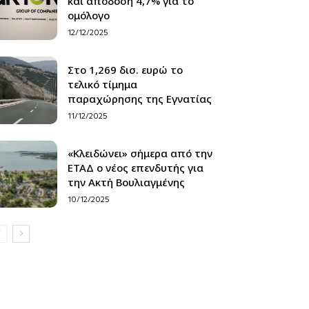
και απόδοση 4,7% για το
ομόλογο
12/12/2025
Στο 1,269 δισ. ευρώ το
τελικό τίμημα
παραχώρησης της Εγνατίας
11/12/2025
«Κλειδώνει» σήμερα από την
ΕΤΑΔ ο νέος επενδυτής για
την Ακτή Βουλιαγμένης
10/12/2025