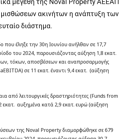
ικά μεγέθη της Noval Property ΑΕΕΑΠ
ν μισθώσεων ακινήτων η ανάπτυξη των
υταίο διάστημα.
 που έληξε την 30η Ιουνίου ανήλθαν σε 17,7
περίοδο του 2024, παρουσιάζοντας αύξηση 1,8 εκατ.
όρων, τόκων, αποσβέσεων και αναπροσαρμογής
aEBITDA) σε 11 εκατ. έναντι 9,4 εκατ. (αύξηση
αια από λειτουργικές δραστηριότητες (Funds from
,2 εκατ. αυξημένα κατά 2,9 εκατ. ευρώ (αύξηση
ύσεων της Noval Property διαμορφώθηκε σε 679
 Δεκεμβρίου 2024, παρουσιάζοντας αύξηση 30,7