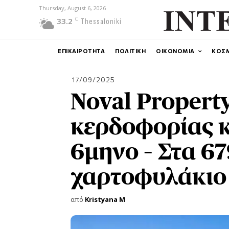
Thursday, August 6, 2026
C
33.2
Thessaloniki
ΕΠΙΚΑΙΡΟΤΗΤΑ
ΠΟΛΙΤΙΚΗ
ΟΙΚΟΝΟΜΙΑ
ΚΟΣ
17/09/2025
Noval Propert
κερδοφορίας κ
6μηνο – Στα 67
χαρτοφυλάκιο
από
Kristyana M