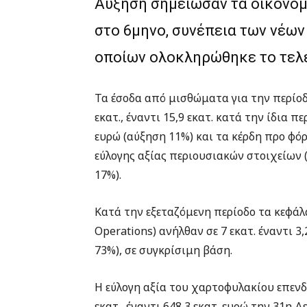
Αύξηση σημείωσαν τα οικονομ
στο 6μηνο, συνέπεια των νέω
οποίων ολοκληρώθηκε το τελε
Τα έσοδα από μισθώματα για την περίοδο
εκατ., έναντι 15,9 εκατ. κατά την ίδια 
ευρώ (αύξηση 11%) και τα κέρδη προ φ
εύλογης αξίας περιουσιακών στοιχείων (
17%).
Κατά την εξεταζόμενη περίοδο τα κεφάλ
Operations) ανήλθαν σε 7 εκατ. έναντι 3
73%), σε συγκρίσιμη βάση.
Η εύλογη αξία του χαρτοφυλακίου επενδ
εκατ., έναντι 648,3 εκατ. ευρώ την 31η