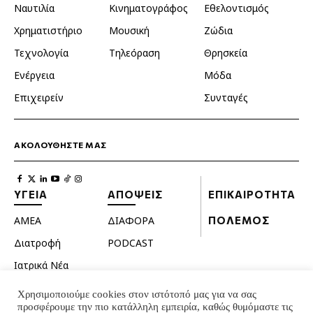
Ναυτιλία
Κινηματογράφος
Εθελοντισμός
Χρηματιστήριο
Μουσική
Ζώδια
Τεχνολογία
Τηλεόραση
Θρησκεία
Ενέργεια
Μόδα
Επιχειρείν
Συνταγές
ΑΚΟΛΟΥΘΗΣΤΕ ΜΑΣ
ΥΓΕΙΑ
ΑΠΟΨΕΙΣ
ΕΠΙΚΑΙΡΟΤΗΤΑ
ΑΜΕΑ
ΔΙΑΦΟΡΑ
ΠΟΛΕΜΟΣ
Διατροφή
PODCAST
Ιατρικά Νέα
Κατοικίδια
Χρησιμοποιούμε cookies στον ιστότοπό μας για να σας
προσφέρουμε την πιο κατάλληλη εμπειρία, καθώς θυμόμαστε τις
Ομορφιά