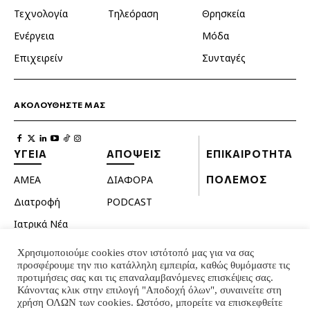
Τεχνολογία
Τηλεόραση
Θρησκεία
Ενέργεια
Μόδα
Επιχειρείν
Συνταγές
ΑΚΟΛΟΥΘΗΣΤΕ ΜΑΣ
ΥΓΕΙΑ
ΑΠΟΨΕΙΣ
ΕΠΙΚΑΙΡΟΤΗΤΑ
ΑΜΕΑ
ΔΙΑΦΟΡΑ
ΠΟΛΕΜΟΣ
Διατροφή
PODCAST
Ιατρικά Νέα
Κατοικίδια
Χρησιμοποιούμε cookies στον ιστότοπό μας για να σας
προσφέρουμε την πιο κατάλληλη εμπειρία, καθώς θυμόμαστε τις
Ομορφιά
προτιμήσεις σας και τις επαναλαμβανόμενες επισκέψεις σας.
Σεξουαλική ζωή
Κάνοντας κλικ στην επιλογή "Αποδοχή όλων", συναινείτε στη
χρήση ΟΛΩΝ των cookies. Ωστόσο, μπορείτε να επισκεφθείτε