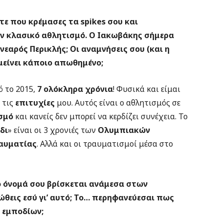
ότε που κρέμασες τα spikes σου και
ν κλασικό αθλητισμό. Ο Ιακωβάκης σήμερα
νεαρός Περικλής; Οι αναμνήσεις σου (και η
 μείνει κάποιο απωθημένο;
ό το 2015,
7 ολόκληρα χρόνια
! Φυσικά και είμαι
 τις
επιτυχίες
μου. Αυτός είναι ο αθλητισμός σε
σμό
και κανείς δεν μπορεί να κερδίζει συνέχεια. Το
δι
» είναι οι 3 χρονιές των
Ολυμπιακών
αυματίας
. Αλλά και οι τραυματισμοί μέσα στο
το όνομά σου βρίσκεται ανάμεσα στων
θεις εσύ γι’ αυτό; Το… περηφανεύεσαι πως
ν εμποδίων;