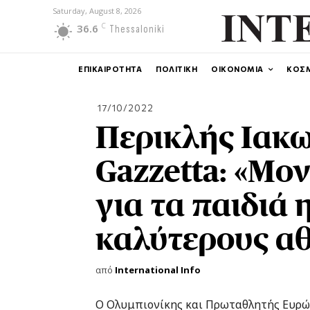
Saturday, August 8, 2026
C
36.6
Thessaloniki
ΕΠΙΚΑΙΡΟΤΗΤΑ
ΠΟΛΙΤΙΚΗ
ΟΙΚΟΝΟΜΙΑ
ΚΟΣ
17/10/2022
Περικλής Ιακ
Gazzetta: «Μο
για τα παιδιά 
καλύτερους αθ
από
International Info
O Ολυμπιονίκης και Πρωταθλητής Ευρώπ