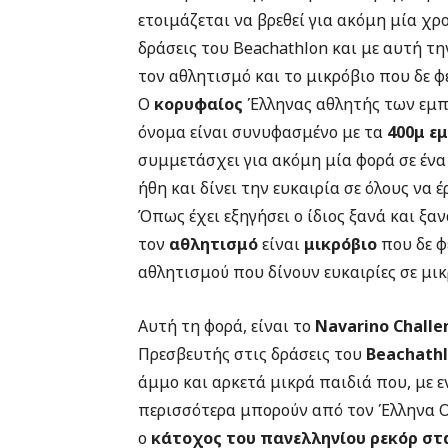
ετοιμάζεται να βρεθεί για ακόμη μία χρ
δράσεις του Βeachathlon και με αυτή τη
τον αθλητισμό και το μικρόβιο που δε φε
O
κορυφαίος
Έλληνας αθλητής των εμπ
όνομα είναι συνυφασμένο με τα
400μ ε
συμμετάσχει για ακόμη μία φορά σε ένα
ήθη και δίνει την ευκαιρία σε όλους να
Όπως έχει εξηγήσει ο ίδιος ξανά και ξα
τον
αθλητισμό
είναι
μικρόβιο
που δε φ
αθλητισμού που δίνουν ευκαιρίες σε μικ
Αυτή τη φορά, είναι το
Navarino Challe
Πρεσβευτής στις δράσεις του
Beachath
άμμο και αρκετά μικρά παιδιά που, με ε
περισσότερα μπορούν από τον Έλληνα Ο
ο
κάτοχος του πανελληνίου ρεκόρ στα