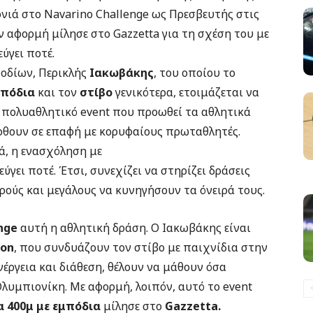
ονιά στο Navarino Challenge ως Πρεσβευτής στις
ν αφορμή μίλησε στο Gazzetta για τη σχέση του με
ύγει ποτέ.
οδίων, Περικλής
Ιακωβάκης
, του οποίου το
μπόδια
και τον
στίβο
γενικότερα, ετοιμάζεται να
 πολυαθλητικό event που προωθεί τα αθλητικά
 έρθουν σε επαφή με κορυφαίους πρωταθλητές.
νά, η ενασχόληση με
εύγει ποτέ. Έτσι, συνεχίζει να στηρίζει δράσεις
ρούς και μεγάλους να κυνηγήσουν τα όνειρά τους.
nge
αυτή η αθλητική δράση. Ο Ιακωβάκης είναι
lon
, που συνδυάζουν τον στίβο με παιχνίδια στην
νέργεια και διάθεση, θέλουν να μάθουν όσα
λυμπιονίκη. Με αφορμή, λοιπόν, αυτό το event
 400μ με εμπόδια
μίλησε στο
Gazzetta.