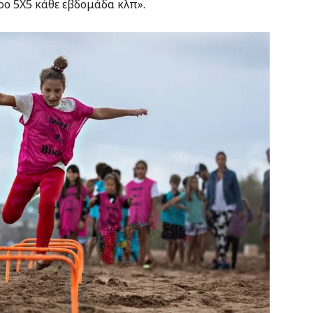
ιρο 5Χ5 κάθε εβδομάδα κλπ».