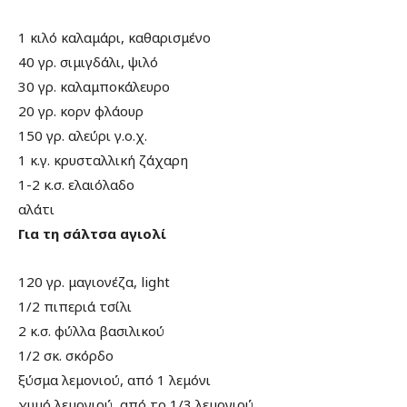
1 κιλό
καλαμάρι, καθαρισμένο
40 γρ.
σιμιγδάλι, ψιλό
30 γρ.
καλαμποκάλευρο
20 γρ.
κορν φλάουρ
150 γρ.
αλεύρι γ.ο.χ.
1 κ.γ.
κρυσταλλική ζάχαρη
1-2 κ.σ.
ελαιόλαδο
αλάτι
Για τη σάλτσα αγιολί
120 γρ.
μαγιονέζα, light
1/2
πιπεριά τσίλι
2 κ.σ.
φύλλα βασιλικού
1/2 σκ.
σκόρδο
ξύσμα λεμονιού, από 1 λεμόνι
χυμό λεμονιού, από το 1/3 λεμονιού