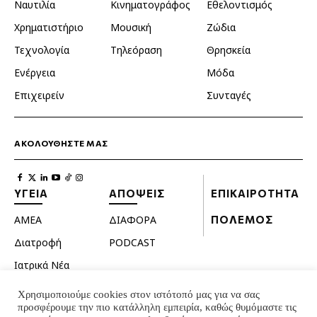
Ναυτιλία
Κινηματογράφος
Εθελοντισμός
Χρηματιστήριο
Μουσική
Ζώδια
Τεχνολογία
Τηλεόραση
Θρησκεία
Ενέργεια
Μόδα
Επιχειρείν
Συνταγές
ΑΚΟΛΟΥΘΗΣΤΕ ΜΑΣ
ΥΓΕΙΑ
ΑΠΟΨΕΙΣ
ΕΠΙΚΑΙΡΟΤΗΤΑ
ΑΜΕΑ
ΔΙΑΦΟΡΑ
ΠΟΛΕΜΟΣ
Διατροφή
PODCAST
Ιατρικά Νέα
Κατοικίδια
Χρησιμοποιούμε cookies στον ιστότοπό μας για να σας
προσφέρουμε την πιο κατάλληλη εμπειρία, καθώς θυμόμαστε τις
Ομορφιά