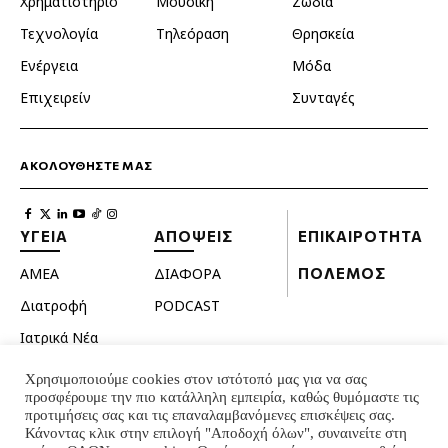
Χρηματιστήριο
Μουσική
Ζώδια
Τεχνολογία
Τηλεόραση
Θρησκεία
Ενέργεια
Μόδα
Επιχειρείν
Συνταγές
ΑΚΟΛΟΥΘΗΣΤΕ ΜΑΣ
ΥΓΕΙΑ
ΑΠΟΨΕΙΣ
ΕΠΙΚΑΙΡΟΤΗΤΑ
ΑΜΕΑ
ΔΙΑΦΟΡΑ
ΠΟΛΕΜΟΣ
Διατροφή
PODCAST
Ιατρικά Νέα
Κατοικίδια
Χρησιμοποιούμε cookies στον ιστότοπό μας για να σας
προσφέρουμε την πιο κατάλληλη εμπειρία, καθώς θυμόμαστε τις
Ομορφιά
προτιμήσεις σας και τις επαναλαμβανόμενες επισκέψεις σας.
Σεξουαλική ζωή
Κάνοντας κλικ στην επιλογή "Αποδοχή όλων", συναινείτε στη