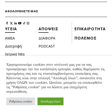
ΑΚΟΛΟΥΘΗΣΤΕ ΜΑΣ
ΥΓΕΙΑ
ΑΠΟΨΕΙΣ
ΕΠΙΚΑΙΡΟΤΗΤΑ
ΑΜΕΑ
ΔΙΑΦΟΡΑ
ΠΟΛΕΜΟΣ
Διατροφή
PODCAST
Ιατρικά Νέα
Κατοικίδια
Χρησιμοποιούμε cookies στον ιστότοπό μας για να σας
προσφέρουμε την πιο κατάλληλη εμπειρία, καθώς θυμόμαστε τις
Ομορφιά
προτιμήσεις σας και τις επαναλαμβανόμενες επισκέψεις σας.
Σεξουαλική ζωή
Κάνοντας κλικ στην επιλογή "Αποδοχή όλων", συναινείτε στη
χρήση ΟΛΩΝ των cookies. Ωστόσο, μπορείτε να επισκεφθείτε
Ψυχολογία
τις "Ρυθμίσεις cookie" για να δώσετε μια ελεγχόμενη
συγκατάθεση.
© INTERNATIONAL INFO 2024 - ALL RIGHTS RESERVED
Ρυθμίσεις cookie
Αποδοχή όλων