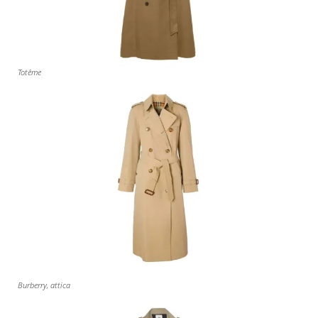
Totême
Burberry, attica